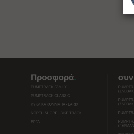
Προσφορά
.
συν
PUMPTRACK FAMILY
PUMPTRA
(ΣΛΟΒΑΚ
PUMPTRACK CLASSIC
PUMPTR
(ΣΛΟΒΑΚ
ΚΥΚΛΙΚΆ ΚΟΜΜΆΤΙΑ - LARIX
PUMPTRA
NORTH SHORE - BIKE TRACK
PUMPTR
EΡΓΑ
(ΓΕΡΜΑΝ