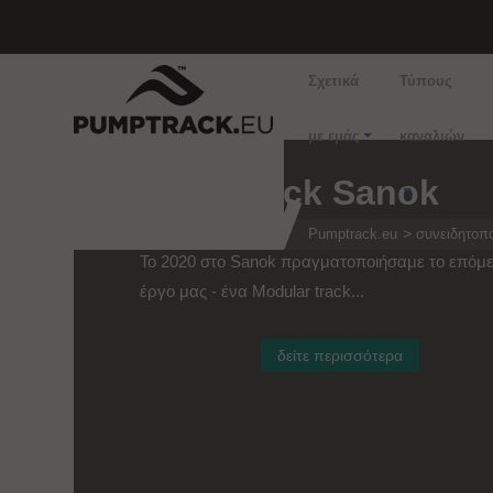
Σχετικά
Τύπους
με εμάς
καναλιών
Pumptrack Sanok
Pumptrack.eu
συνειδητοπο
Το 2020 στο Sanok πραγματοποιήσαμε το επόμ
έργο μας - ένα Modular track...
δείτε περισσότερα