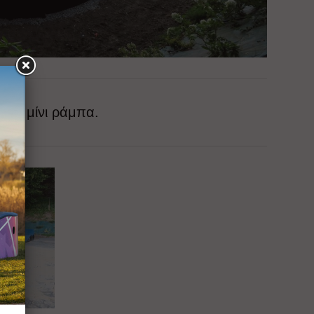
 με μίνι ράμπα.