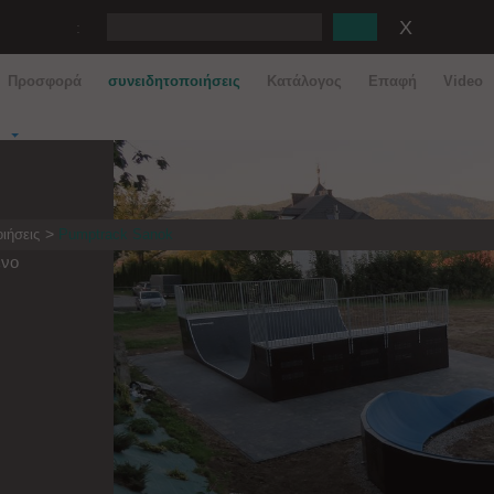
:
Προσφορά
συνειδητοποιήσεις
Κατάλογος
Eπαφή
Video
ιήσεις
Pumptrack Sanok
ενο