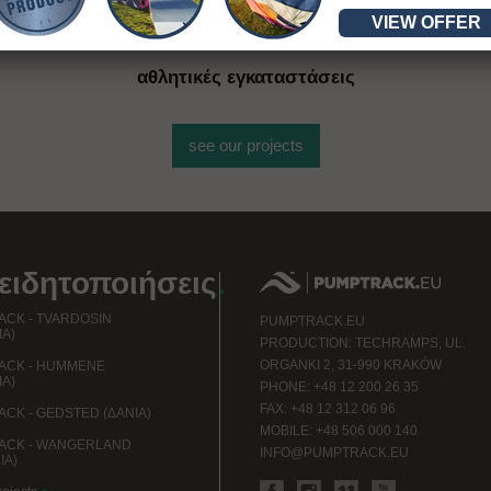
VIEW OFFER
περισσότερ
ες
από 400
αθλητικές εγκαταστάσεις
see our projects
ειδητοποιήσεις
.
CK - TVARDOSIN
PUMPTRACK.EU
ΊΑ)
PRODUCTION: TECHRAMPS, UL.
ORGANKI 2, 31-990 KRAKÓW
ACK - HUMMENE
ΊΑ)
PHONE: +48 12 200 26 35
FAX: +48 12 312 06 96
CK - GEDSTED (ΔΑΝΊΑ)
MOBILE: +48 506 000 140
ACK - WANGERLAND
INFO@PUMPTRACK.EU
ΊΑ)