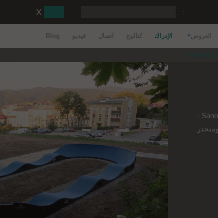
:
العروض
الإدراك
كتالوج
اتصال
فيديو
Blog
Pumptrack
في عام 2020 ، قمنا بتنفيذ مشروعنا التالي في Sanok -
منحدر