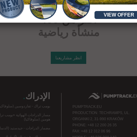
VIEW OFFER
أكثر من 400
منشأة رياضية
انظر مشاريعنا
الإدراك
.
بومب تراك - تفاردوسين (سلوفاكيا
PUMPTRACK.EU
PRODUCTION: TECHRAMPS, UL.
مسار الدراجات الهوائية «بومب ترا
ORGANKI 2, 31-990 KRAKÓW
هومين (سلوفاكيا)
PHONE: +48 12 200 26 35
مضمار الدراجات - جيدستيد (الدنم
FAX: +48 12 312 06 96