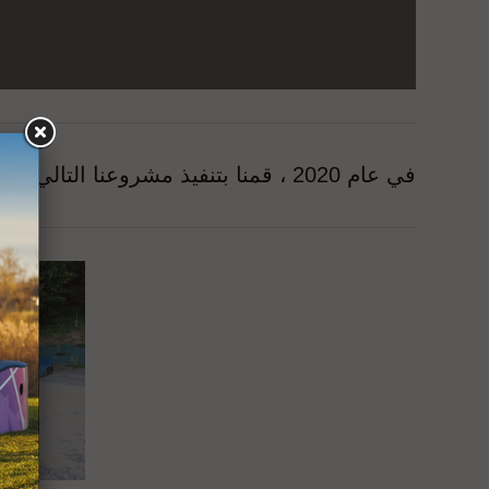
في عام 2020 ، قمنا بتنفيذ مشروعنا التالي في Sanok - مسار ضخ صغير ومنحدر