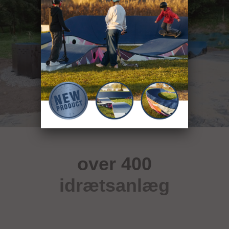
over 400
idrætsanlæg