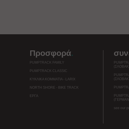
Προσφορά
.
συν
PUMPTRACK FAMILY
PUMPTRA
(ΣΛΟΒΑΚ
PUMPTRACK CLASSIC
PUMPTR
(ΣΛΟΒΑΚ
ΚΥΚΛΙΚΆ ΚΟΜΜΆΤΙΑ - LARIX
PUMPTRA
NORTH SHORE - BIKE TRACK
PUMPTR
EΡΓΑ
(ΓΕΡΜΑΝ
see our p