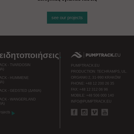
see our projects
ειδητοποιήσεις
.
CK - TVARDOSIN
PUMPTRACK.EU
ΊΑ)
PRODUCTION: TECHRAMPS, UL.
ORGANKI 2, 31-990 KRAKÓW
ACK - HUMMENE
ΊΑ)
PHONE: +48 12 200 26 35
FAX: +48 12 312 06 96
CK - GEDSTED (ΔΑΝΊΑ)
MOBILE: +48 506 000 140
ACK - WANGERLAND
INFO@PUMPTRACK.EU
ΊΑ)
rojects