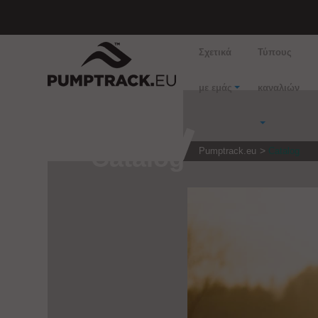
Σχετικά
Τύπους
με εμάς
καναλιών
Catalog
Pumptrack.eu
Catalog