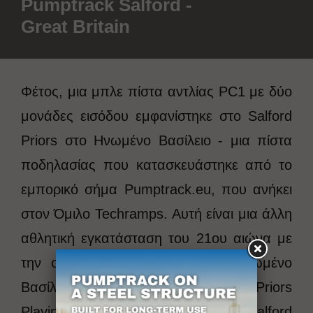
Pumptrack Salford -
Great Britain
Φέτος, μια μπλε πίστα αντλίας PC1 με δύο
μονάδες εισόδου εμφανίστηκε στο Salford
Priors στο Ηνωμένο Βασίλειο - μια πίστα
ποδηλασίας που κατασκευάστηκε από το
εμπορικό σήμα Pumptrack.eu, που ανήκει
στον Όμιλο Techramps. Αυτή είναι μια άλλη
αθλητική εγκατάσταση του 21ου αιώνα με
την οποία έχει εμπλουτίσει το Ηνωμένο
Βασίλειο! Τοποθεσία είναι Salford Priors
Playing Field, School Avenue, Salford