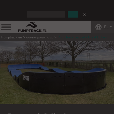
:
EL
Pumptrack.eu
συνειδητοποιήσεις
Pumptrack Salford - Great Britain