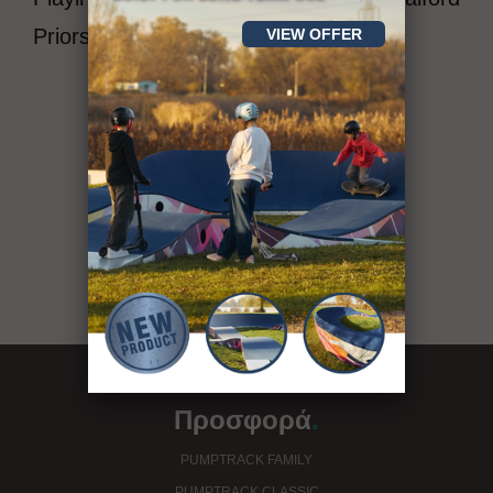
Priors, Worcester.
VIEW OFFER
περισσότερ
ες
από 400
αθλητικές εγκαταστάσεις
see our projects
Προσφορά
.
PUMPTRACK FAMILY
PUMPTRACK CLASSIC