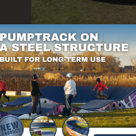
et twee instapmodules verschenen in Salford Priors
orend tot de Techramps Group. Dit is weer een
is Salford Priors speelveld, School Avenue, Salford 
meer dan 400