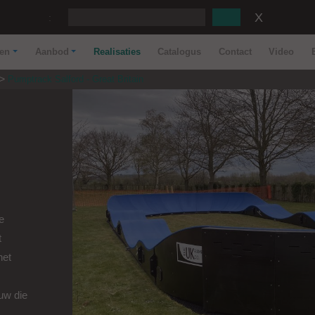
:
nen
Aanbod
Realisaties
Catalogus
Contact
Video
Pumptrack Salford - Great Britain
e
t
het
euw die