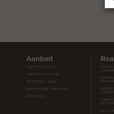
Aanbod
.
Rea
PUMPTRACK FAMILY
PUMPTRA
(SLOWAK
PUMPTRACK CLASSIC
PUMPTR
(SLOWAK
FIETSPADEN - LARIX
PUMPTRA
NORTH SHORE - BIKE TRACK
(DENEM
PROJECTEN
PUMPTR
(DUITSL
see our p