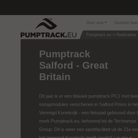
Over ons
Soorten ba
Pumptrack.eu
Realisaties
Pumptrack
Salford - Great
Britain
Dit jaar is er een blauwe pumptrack PC1 met twe
instapmodules verschenen in Salford Priors in he
Verenigd Koninkrijk - een fietspad gebouwd door 
merk Pumptrack.eu, behorend tot de Techramps
Group. Dit is weer een sportfaciliteit uit de 21e e
het Verenigd Koninkrijk heeft verrijkt! Locatie is