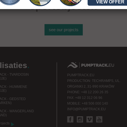
VIEW OFFER
sportobjecten
see our projects
lisaties
.
CK - TVARDOSIN
PUMPTRACK.EU
IJE)
PRODUCTION: TECHRAMPS, UL.
ORGANKI 2, 31-990 KRAKÓW
ACK - HUMMENE
IJE)
PHONE: +48 12 200 26 35
FAX: +48 12 312 06 96
CK - GEDSTED
ARKEN)
MOBILE: +48 506 000 140
INFO@PUMPTRACK.EU
ACK - WANGERLAND
AND)
rojects