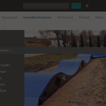
:
Προσφορά
συνειδητοποιήσεις
Κατάλογος
Eπαφή
Video
ιήσεις
Pumptrack - Νέα πόλη
 έρθει
ουμε
ές
ερες
θείτε