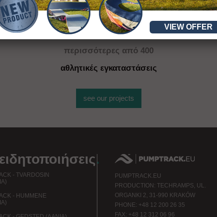
VIEW OFFER
περισσότερ
ες
από 400
αθλητικές εγκαταστάσεις
see our projects
ειδητοποιήσεις
.
CK - TVARDOSIN
PUMPTRACK.EU
ΊΑ)
PRODUCTION: TECHRAMPS, UL.
ORGANKI 2, 31-990 KRAKÓW
ACK - HUMMENE
ΊΑ)
PHONE: +48 12 200 26 35
FAX: +48 12 312 06 96
CK - GEDSTED (ΔΑΝΊΑ)