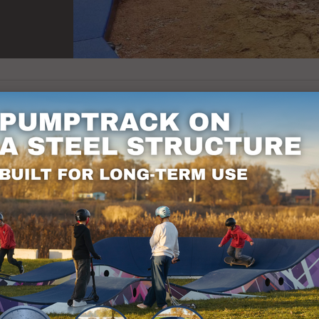
k έχει έρθει στη Νέα Πόλη. Μαζί με άλλες μάρκε
 τον 21ο αιώνα. Για περισσότερες πληροφορίες σ