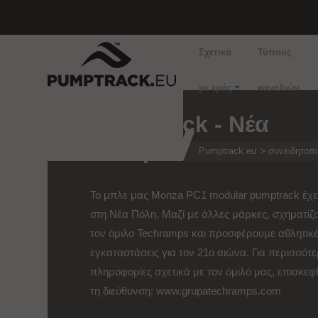
Σχετικά
Τύπους
με εμάς
καναλιών
Pumptrack - Νέα
πόλη
Pumptrack.eu
συνειδητοπο
Το μπλε μας Monza PC1 modular pumptrack έχει
στη Νέα Πόλη. Μαζί με άλλες μάρκες, σχηματίζ
τον όμιλο Techramps και προσφέρουμε αθλητικ
εγκαταστάσεις για τον 21ο αιώνα. Για περισσότ
πληροφορίες σχετικά με τον όμιλό μας, επισκεφ
τη διεύθυνση: www.grupatechramps.com