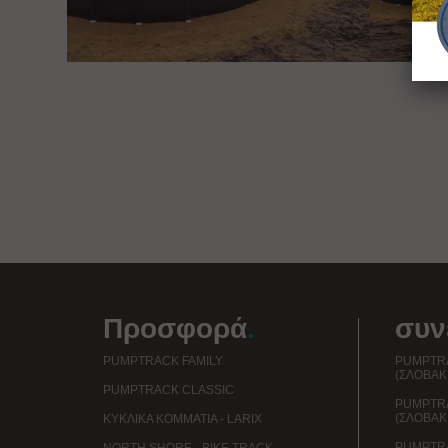
Προσφορά
.
συν
PUMPTRACK FAMILY
PUMPTRA
(ΣΛΟΒΑΚ
PUMPTRACK CLASSIC
PUMPTR
(ΣΛΟΒΑΚ
ΚΥΚΛΙΚΆ ΚΟΜΜΆΤΙΑ - LARIX
PUMPTRA