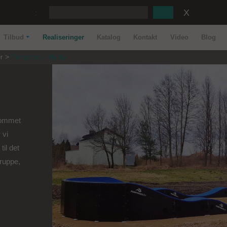
:
Tilbud
Realiseringer
Katalog
Kontakt
Video
Blog
r
Pumptrack - Ny by
kommet
 vi
til det
ruppe,