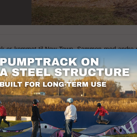
k er kommet til New Town. Sammen med andre 
hundrede. For mere information om vores gruppe, be