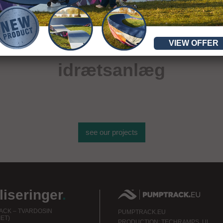
VIEW OFFER
over 400
idrætsanlæg
see our projects
liseringer
.
CK – TVARDOSIN
PUMPTRACK.EU
ET)
PRODUCTION: TECHRAMPS, UL.