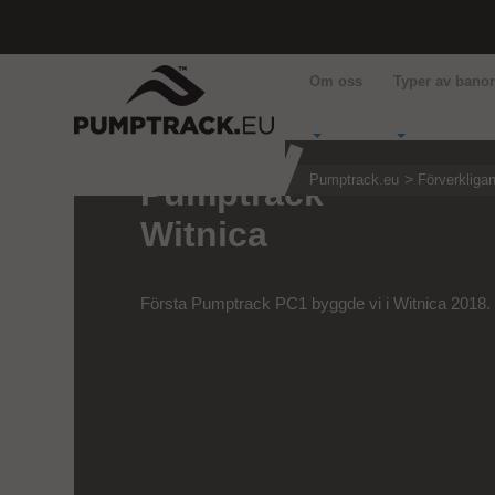
Om oss
Typer av bano
Pumptrack.eu
Förverkliga
Pumptrack
Witnica
Första Pumptrack PC1 byggde vi i Witnica 2018.