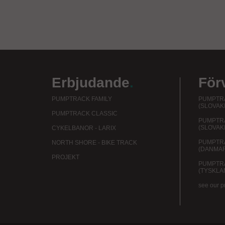
Erbjudande
.
För
PUMPTRACK FAMILY
PUMPTRA
(SLOVAK
PUMPTRACK CLASSIC
PUMPTR
(SLOVAK
CYKELBANOR - LARIX
PUMPTR
NORTH SHORE - BIKE TRACK
(DANMA
PROJEKT
PUMPTR
(TYSKLA
see our p