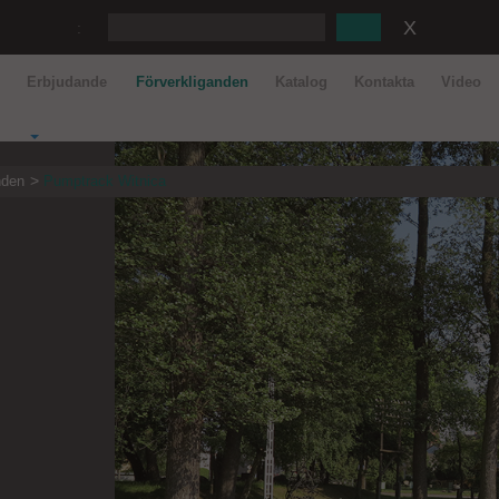
:
r
Erbjudande
Förverkliganden
Katalog
Kontakta
Video
nden
Pumptrack Witnica