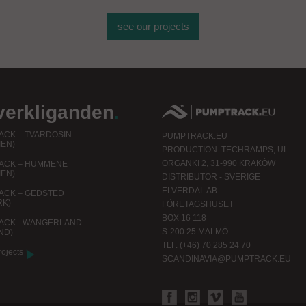
see our projects
verkliganden
.
CK – TVARDOSIN
PUMPTRACK.EU
IEN)
PRODUCTION: TECHRAMPS, UL.
ORGANKI 2, 31-990 KRAKÓW
ACK – HUMMENE
IEN)
DISTRIBUTOR - SVERIGE
ELVERDAL AB
ACK – GEDSTED
RK)
FÖRETAGSHUSET
BOX 16 118
ACK - WANGERLAND
S-200 25 MALMÖ
ND)
TLF. (+46) 70 285 24 70
rojects
SCANDINAVIA@PUMPTRACK.EU