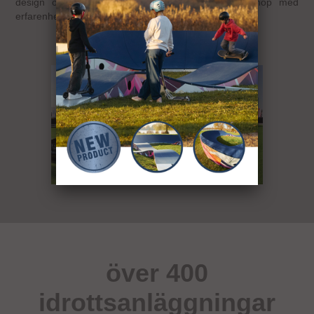
design och konstruktion där deras passion går ihop med
erfarenhet.
över 400
idrottsanläggningar