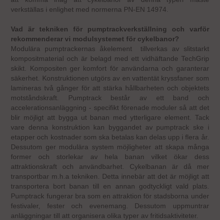
verkställas i enlighet med normerna PN-EN 14974.
Vad är tekniken för pumptrackverkställning och varför
rekommenderar vi modulsystemet för cykelbanor?
Modulära pumptrackernas åkelement tillverkas av slitstarkt
kompositmaterial och är belagd med ett vidhäftande TechGrip
skikt. Kompositen ger komfort för användarna och garanterar
säkerhet. Konstruktionen utgörs av en vattentät kryssfaner som
lamineras två gånger för att stärka hållbarheten och objektets
motståndskraft. Pumptrack består av ett band och
accelerationsanläggning - specifikt förenade moduler så att det
blir möjligt att bygga ut banan med ytterligare element. Tack
vare denna konstruktion kan byggandet av pumptrack ske i
etapper och kostnader som ska betalas kan delas upp i flera år.
Dessutom ger modulära system möjligheter att skapa många
former och storlekar av hela banan vilket ökar dess
attraktionskraft och användbarhet. Cykelbanan är då mer
transportbar m.h.a tekniken. Detta innebär att det är möjligt att
transportera bort banan till en annan godtyckligt vald plats.
Pumptrack fungerar bra som en attraktion för stadsborna under
festivaler, fester och evenemang. Dessutom uppmuntrar
anläggningar till att organisera olika typer av fritidsaktiviteter.