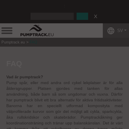
:
SV
Pumptrack.eu
FAQ
FAQ
Vad är pumptrack?
Pump spår, eller med andra ord cykel lekplatser är för alla
åldersgrupper. Platsen gjordes med tanken för allas
användning, både barn så som ungdomar och vuxna. Därför
har pumptrack blivit ett bra alternativ för aktiva fritidsaktiviteter.
Banorna har en speciellt utformad komposityta med
välprofilerade kurvor som gör det möjligt att cykla, sparkcykla,
åka rullskridskor och skatebrädor. Pumptrackåkning ger
koordinationsträning och tränar upp balanskänslan. Det är värt
att komma ihåg att cykelbanor av denna typen måste