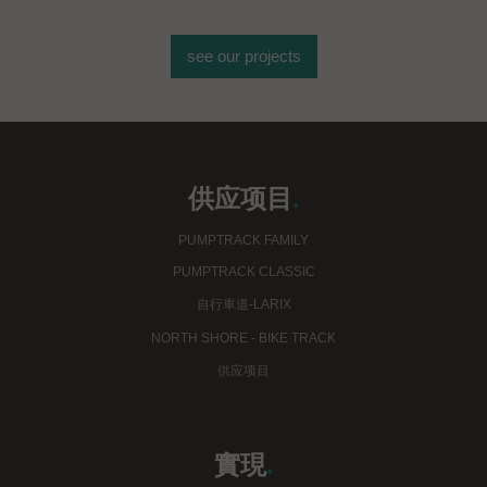
see our projects
供应项目
.
PUMPTRACK FAMILY
PUMPTRACK CLASSIC
自行車道-LARIX
NORTH SHORE - BIKE TRACK
供应项目
實現
.