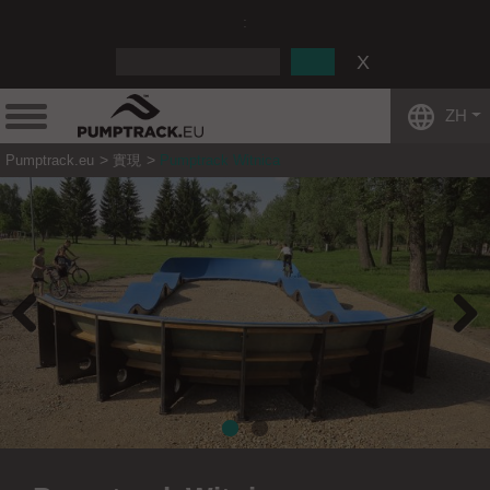
:
ZH
Pumptrack.eu
實現
Pumptrack Witnica
Previous
Next