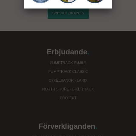
see our projects
Erbjudande
.
PUMPTRACK FAMILY
PUMPTRACK CLASSIC
CYKELBANOR - LARIX
NORTH SHORE - BIKE TRACK
PROJEKT
Förverkliganden
.