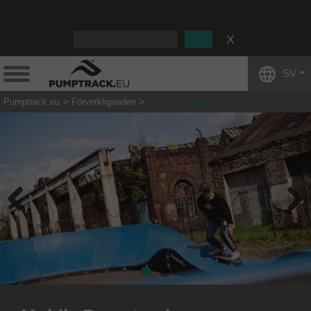
:
SV
Pumptrack.eu
Förverkliganden
Mobile Pumptrack
Previous
Next