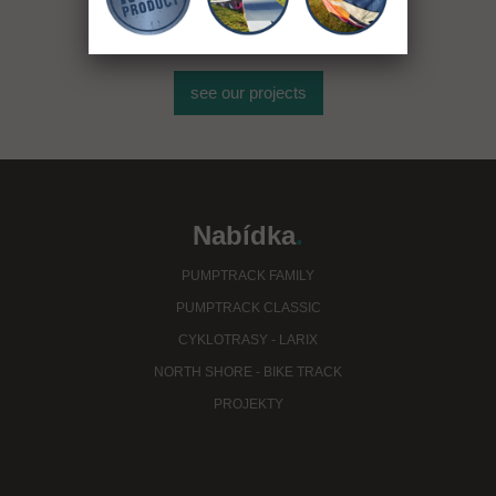
see our projects
Nabídka
.
PUMPTRACK FAMILY
PUMPTRACK CLASSIC
CYKLOTRASY - LARIX
NORTH SHORE - BIKE TRACK
PROJEKTY