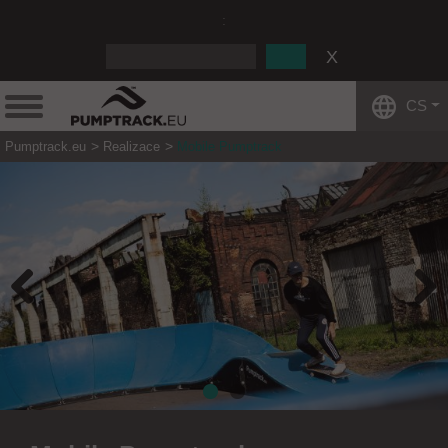
:
CS
Pumptrack.eu
Realizace
Mobile Pumptrack
Previous
Next