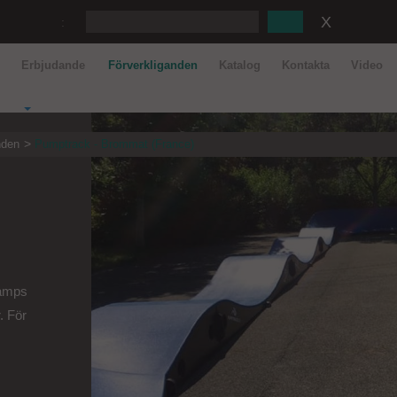
:
r
Erbjudande
Förverkliganden
Katalog
Kontakta
Video
nden
Pumptrack - Brommat (France)
ramps
. För