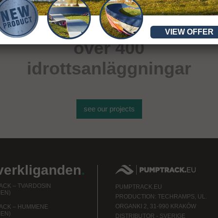
VIEW OFFER
över 400
idrottsanläggningar
see our projects
verkliganden
.
CK – TVARDOSIN
PUMPTRACK.EU
IEN)
PRODUCTION: TECHRAMPS, UL.
ORGANKI 2, 31-990 KRAKÓW
ACK – HUMMENE
IEN)
DISTRIBUTOR - SVERIGE