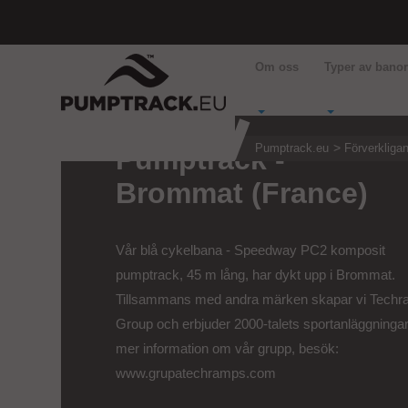
Om oss
Typer av bano
Pumptrack.eu
Förverkliga
Pumptrack -
Brommat (France)
Vår blå cykelbana - Speedway PC2 komposit
pumptrack, 45 m lång, har dykt upp i Brommat.
Tillsammans med andra märken skapar vi Tech
Group och erbjuder 2000-talets sportanläggningar
mer information om vår grupp, besök:
www.grupatechramps.com