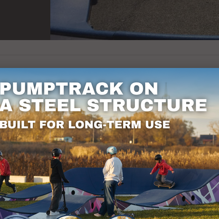
it pumptrack, 45 m lång, har dykt upp i Brommat
s sportanläggningar. För mer information om vår