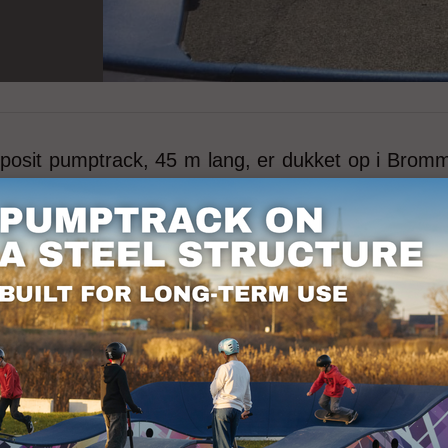
posit pumptrack, 45 m lang, er dukket op i Bro
rhundredes sportsfaciliteter. For mere inform