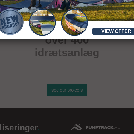
VIEW OFFER
over 400
idrætsanlæg
see our projects
liseringer
.