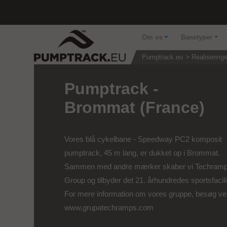
Om os
Banetyper
Pumptrack.eu
Realiseringe
Pumptrack -
Brommat (France)
Vores blå cykelbane - Speedway PC2 komposit
pumptrack, 45 m lang, er dukket op i Brommat.
Sammen med andre mærker skaber vi Techram
Group og tilbyder det 21. århundredes sportsfacilit
For mere information om vores gruppe, besøg ven
www.grupatechramps.com