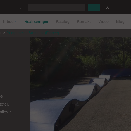
:
Tilbud
Realiseringer
Katalog
Kontakt
Video
Blog
r
Pumptrack - Brommat (France)
ps
eter.
ligst: