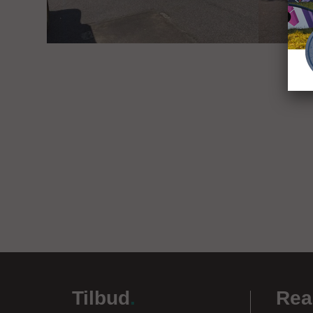
Tilbud
.
Rea