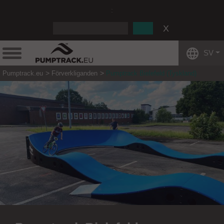
:
SV
Pumptrack.eu
Förverkliganden
Pumptrack Bielefeld (Tyskland)