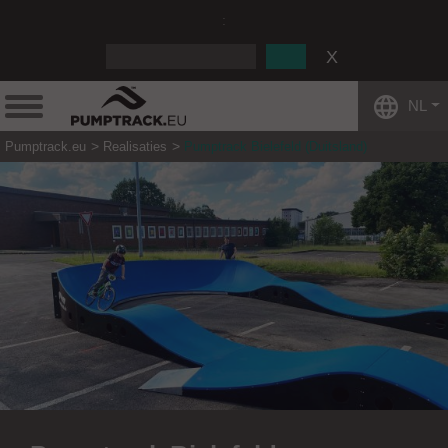
:
NL
Pumptrack.eu
Realisaties
Pumptrack Bielefeld (Duitsland)