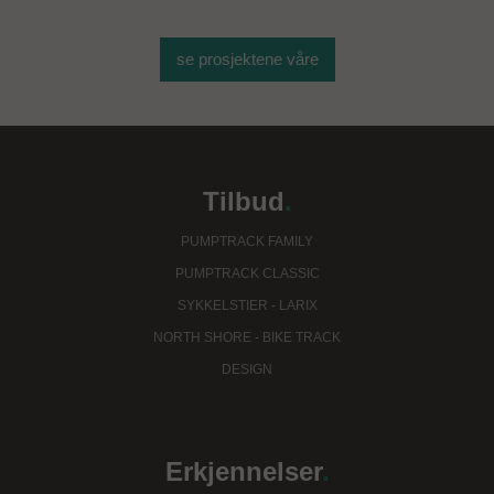
se prosjektene våre
Tilbud
.
PUMPTRACK FAMILY
PUMPTRACK CLASSIC
SYKKELSTIER - LARIX
NORTH SHORE - BIKE TRACK
DESIGN
Erkjennelser
.