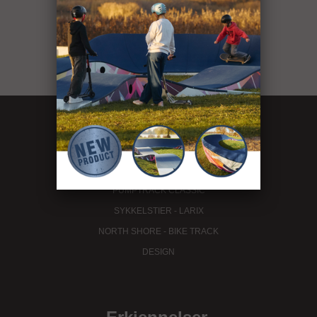
sportsobjekter
se prosjektene våre
Tilbud
.
PUMPTRACK FAMILY
PUMPTRACK CLASSIC
SYKKELSTIER - LARIX
NORTH SHORE - BIKE TRACK
DESIGN