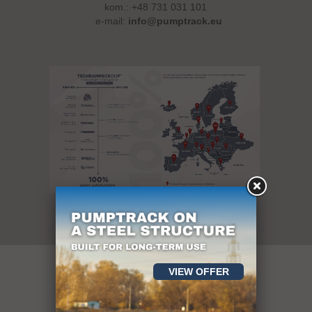
kom.:
+48 731 031 101
e-mail:
info@pumptrack.eu
VIEW OFFER
over 400