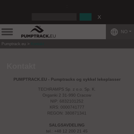
:
NO
Pumptrack.eu
Kontakt
Kontakt
PUMPTRACK.EU - Pumptracks og sykkel lekeplasser
TECHRAMPS Sp. z o.o. Sp. K.
Organki 2 31-990 Cracow
NIP: 6832101252
KRS: 0000741777
REGON: 380871341
SALGSAVDELING
tel.:
+48 12 200 21 45