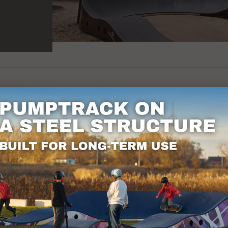
av to 180 graders svinger og 6 momentumpumper.
egget egner seg både for nybegynnere og erfarne br
t, asfaltert torg. Pumptrack kan brukes av sy