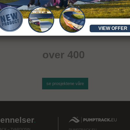
VIEW OFFER
over 400
sportsobjekter
se prosjektene våre
jennelser
.
CK – TVARDOSIN