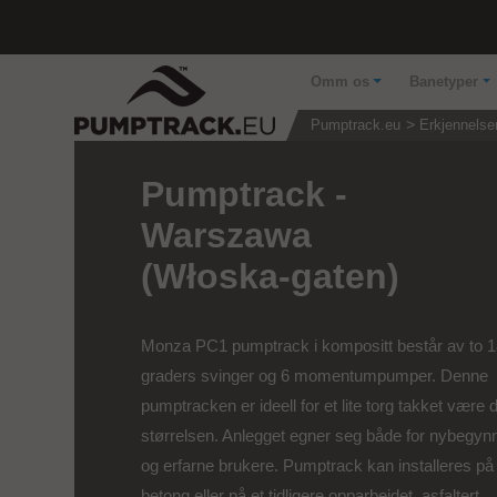
Omm os
Banetyper
Pumptrack.eu
Erkjennelse
Pumptrack -
Warszawa
(Włoska-gaten)
Monza PC1 pumptrack i kompositt består av to 
graders svinger og 6 momentumpumper. Denne
pumptracken er ideell for et lite torg takket være de
størrelsen. Anlegget egner seg både for nybegyn
og erfarne brukere. Pumptrack kan installeres på 
betong eller på et tidligere opparbeidet, asfaltert...