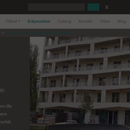
:
Tilbud
Erkjennelser
Catalog
Kontakt
Video
Blog
r
Pumptrack - Warszawa (Włoska-gaten)
180
n lille
nere
asfalt,