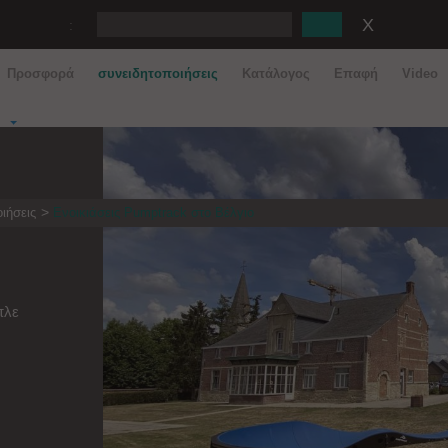
:
Προσφορά
συνειδητοποιήσεις
Κατάλογος
Eπαφή
Video
ιήσεις
Ενοικιάσεις Pumptrack στο Βέλγιο
πλε