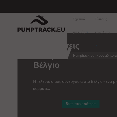
Σχετικά
Τύπους
με εμάς
καναλιών
Ενοικιάσεις
Pumptrack στο
Pumptrack.eu
συνειδητοπο
Βέλγιο
Η τελευταία μας συνεργασία στο Βέλγιο - ένα μ
κομμάτι...
δείτε περισσότερα