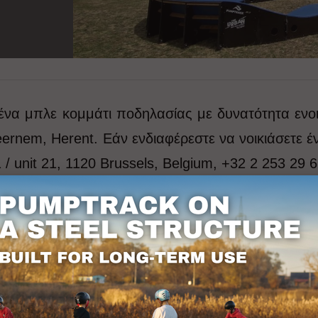
 ένα μπλε κομμάτι ποδηλασίας με δυνατότητα ενοικ
eernem, Herent. Εάν ενδιαφέρεστε να νοικιάσετε έ
 unit 21, 1120 Brussels, Belgium, +32 2 253 29 6