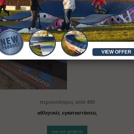
VIEW OFFER
περισσότερ
ες
από 400
αθλητικές εγκαταστάσεις
see our projects