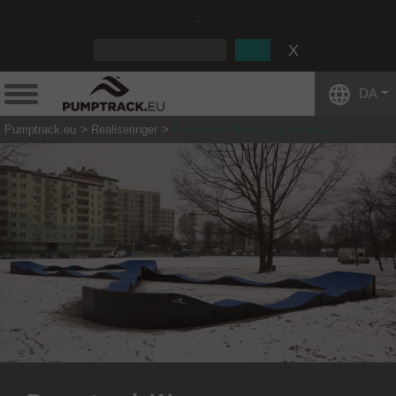
:
DA
Pumptrack.eu
Realiseringer
Pumptrack Warszawa Bemowo