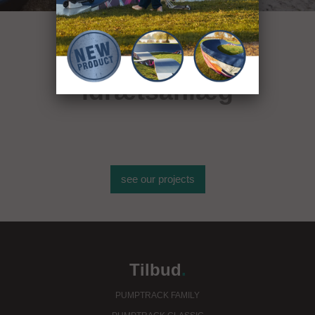
over 400
idrætsanlæg
see our projects
Tilbud
.
PUMPTRACK FAMILY