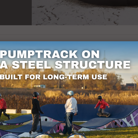
t recent modulul PC4 Modular Pumptrack cu module d