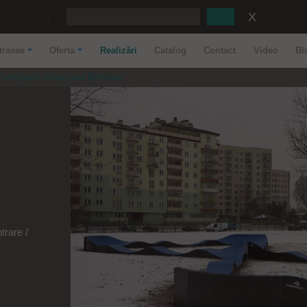
:
trasee
Oferta
Realizări
Catalog
Contact
Video
Bl
Pumptrack Warszawa Bemowo
rare /