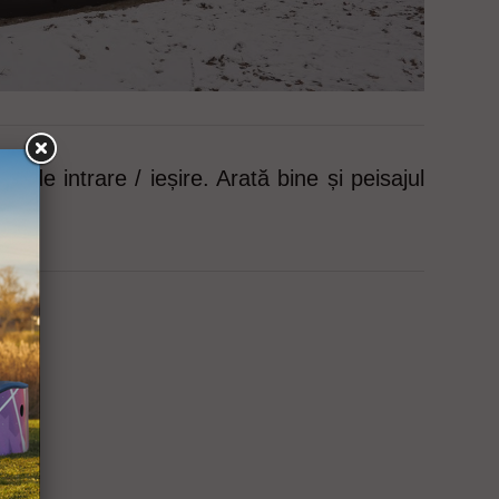
e intrare / ieșire. Arată bine și peisajul