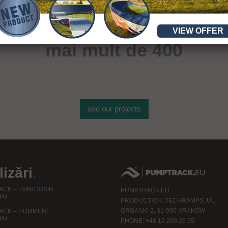
VIEW OFFER
mai mult de 400
de obiecte sportive
see our projects
izări
.
CK – TVARDOSIN
PUMPTRACK.EU
IA)
PRODUCTION: TECHRAMPS, UL.
ORGANKI 2, 31-990 KRAKÓW
ACK – HUMMENE
IA)
PHONE: +48 12 200 26 35