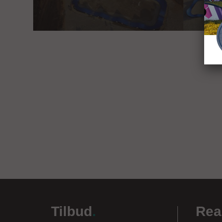
Tilbud
.
Rea