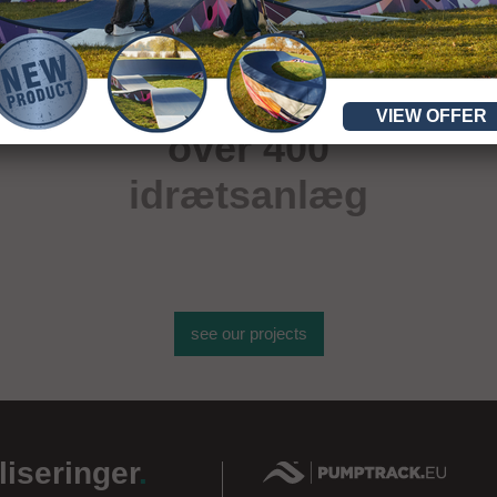
VIEW OFFER
over 400
idrætsanlæg
see our projects
liseringer
.