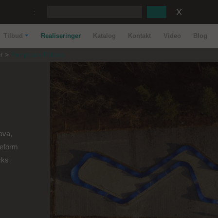
:
Tilbud
Realiseringer
Katalog
Kontakt
Video
Blog
r
Pumptrack Poltava
ava,
deform
cks