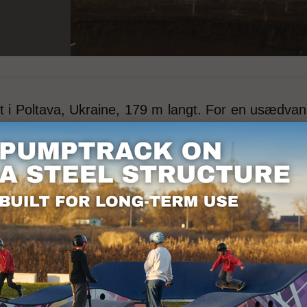
t i Poltava, Ukraine, 179 m langt. For en usædva
-standardiserede løsninger.