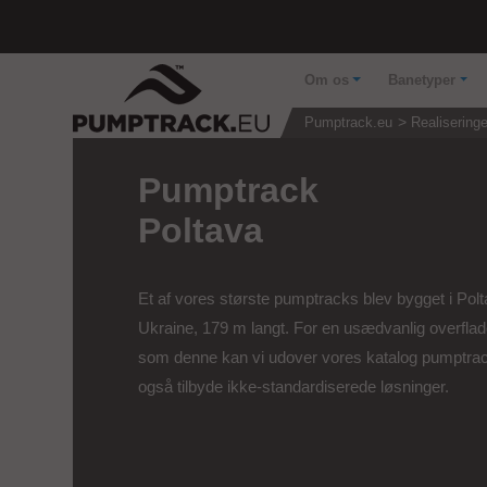
Om os
Banetyper
Pumptrack.eu
Realiseringe
Pumptrack
Poltava
Et af vores største pumptracks blev bygget i Polt
Ukraine, 179 m langt. For en usædvanlig overfla
som denne kan vi udover vores katalog pumptra
også tilbyde ikke-standardiserede løsninger.