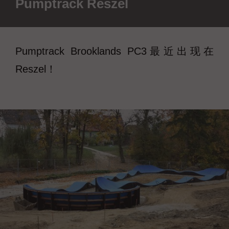
Pumptrack Reszel
Pumptrack Brooklands PC3最近出现在
Reszel！