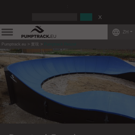
:
ZH
Pumptrack.eu
實現
Pumptrack Reszel