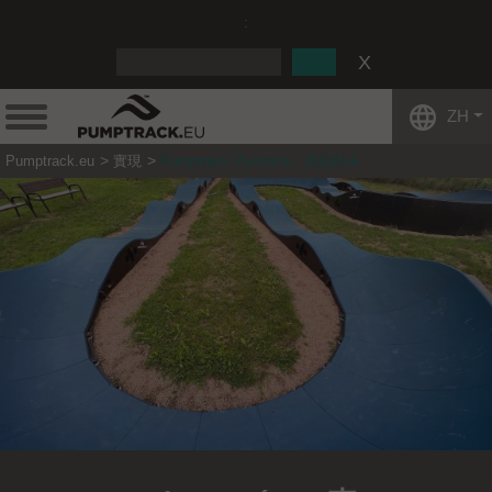
:
ZH
Pumptrack.eu
實現
Pumptrack Pysońce - 克拉科夫