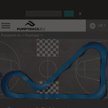
:
UK
Pumptrack.eu
Реалізації
Pumptrack Babimost