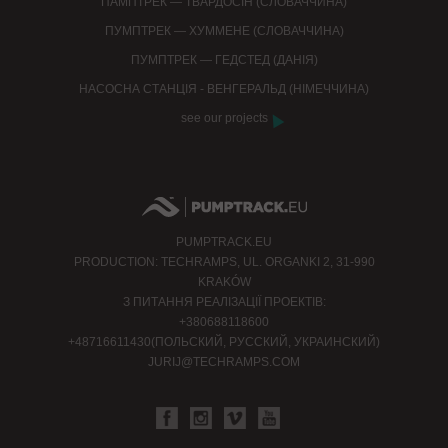
ПАМПТРЕК — ТВАРДОСІН (СЛОВАЧЧИНА)
ПУМПТРЕК — ХУММЕНЕ (СЛОВАЧЧИНА)
ПУМПТРЕК — ГЕДСТЕД (ДАНІЯ)
НАСОСНА СТАНЦІЯ - ВЕНГЕРАЛЬД (НІМЕЧЧИНА)
see our projects
PUMPTRACK.EU
PRODUCTION: TECHRAMPS, UL. ORGANKI 2, 31-990
KRAKÓW
З ПИТАННЯ РЕАЛІЗАЦІЇ ПРОЕКТІВ:
+380688118600
+48716611430(ПОЛЬСКИЙ, РУССКИЙ, УКРАИНСКИЙ)
JURIJ@TECHRAMPS.COM