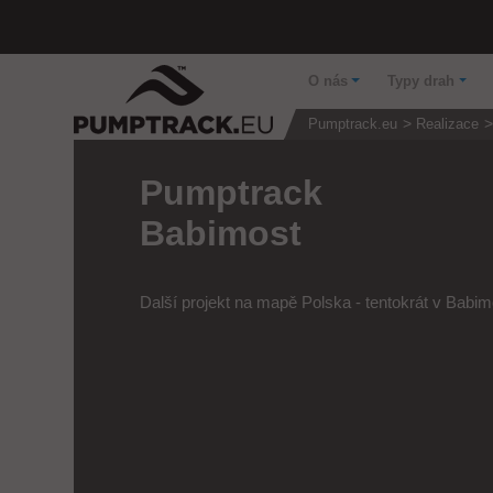
O nás
Typy drah
Pumptrack.eu
Realizace
Pumptrack
Babimost
Další projekt na mapě Polska - tentokrát v Babi