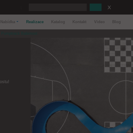
:
Nabídka
Realizace
Katalog
Kontakt
Video
Blog
Pumptrack Babimost
mostu!