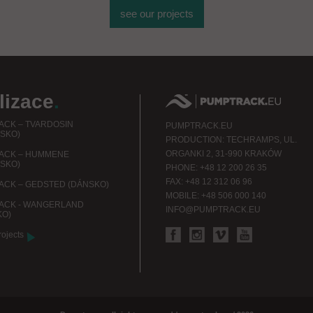
see our projects
lizace
.
CK – TVARDOSIN
PUMPTRACK.EU
SKO)
PRODUCTION: TECHRAMPS, UL.
ORGANKI 2, 31-990 KRAKÓW
ACK – HUMMENE
SKO)
PHONE: +48 12 200 26 35
FAX: +48 12 312 06 96
CK – GEDSTED (DÁNSKO)
MOBILE: +48 506 000 140
ACK - WANGERLAND
INFO@PUMPTRACK.EU
KO)
rojects