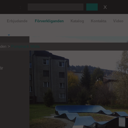
:
r
Erbjudande
Förverkliganden
Katalog
Kontakta
Video
nden
Pumptrack Wisła
är