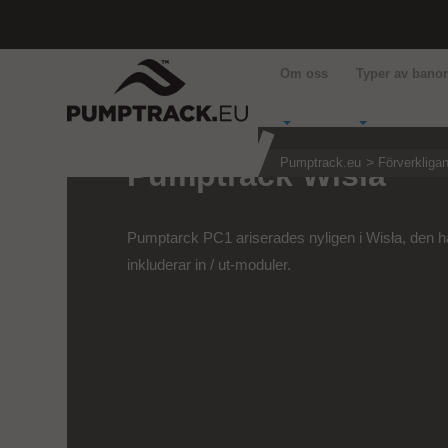
Om oss
Typer av bano
Pumptrack.eu
Förverkliga
Pumptrack Wisła
Pumptarck PC1 ariserades nyligen i Wisła, den h
inkluderar in / ut-moduler.