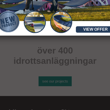
VIEW OFFER
över 400
idrottsanläggningar
see our projects