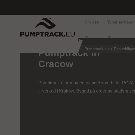
Om oss
Typer av bano
Pumptrack.eu
Förverkliga
Pumptrack in
Cracow
Pumptrack i form av en triangel som heter PC2A
tillverkad i Kraków. Byggd på order av stadshuset