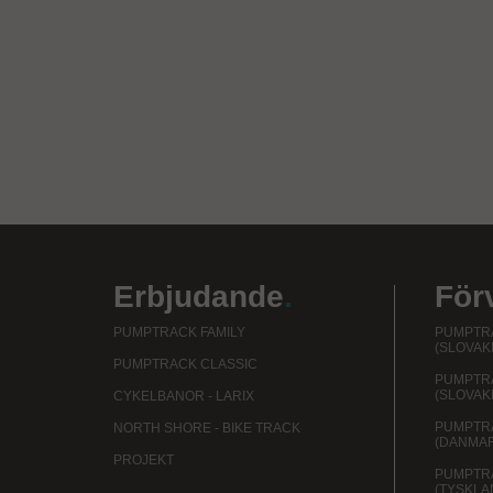
Erbjudande
.
För
PUMPTRACK FAMILY
PUMPTRA
(SLOVAK
PUMPTRACK CLASSIC
PUMPTR
(SLOVAK
CYKELBANOR - LARIX
PUMPTR
NORTH SHORE - BIKE TRACK
(DANMA
PROJEKT
PUMPTR
(TYSKLA