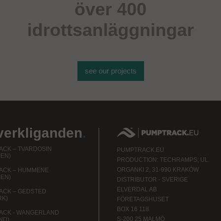
över 400
idrottsanläggningar
see our projects
verkliganden
.
CK – TVARDOSIN
PUMPTRACK.EU
IEN)
PRODUCTION: TECHRAMPS, UL.
ORGANKI 2, 31-990 KRAKÓW
ACK – HUMMENE
IEN)
DISTRIBUTOR - SVERIGE
ELVERDAL AB
ACK – GEDSTED
RK)
FÖRETAGSHUSET
BOX 16 118
ACK - WANGERLAND
S-200 25 MALMÖ
ND)