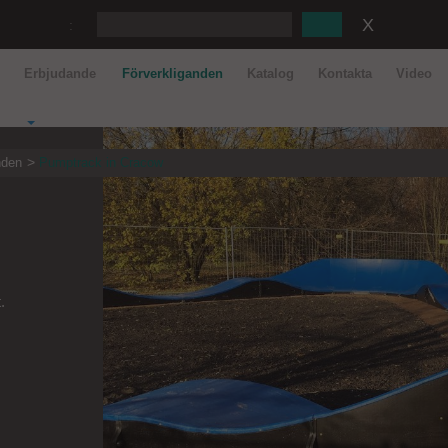
:
r
Erbjudande
Förverkliganden
Katalog
Kontakta
Video
nden
Pumptrack in Cracow
.