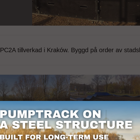
 PC2A tillverkad i Kraków. Byggd på order av stads