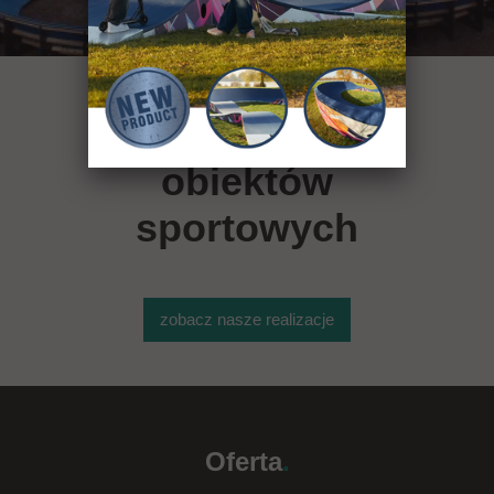
ponad 400
obiektów
sportowych
zobacz nasze realizacje
Oferta
.