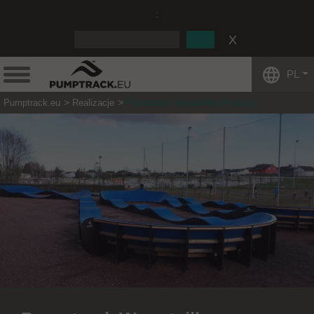
:
PL
Pumptrack.eu
Realizacje
Pumptrack Woustviller (Francja)