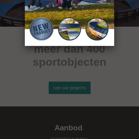
meer dan 400
sportobjecten
see our projects
Aanbod
.