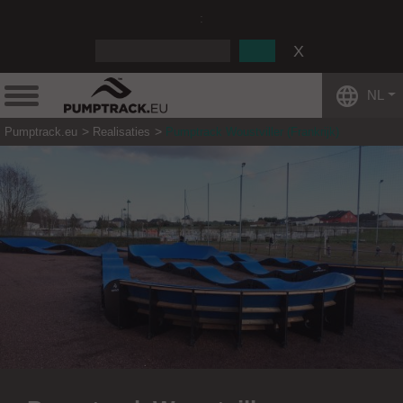
:
NL
Pumptrack.eu
Realisaties
Pumptrack Woustviller (Frankrijk)