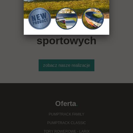
ponad 400
obiektów
sportowych
zobacz nasze realizacje
Oferta
.
PUMPTRACK FAMILY
PUMPTRACK CLASSIC
TORY ROWEROWE - LARIX