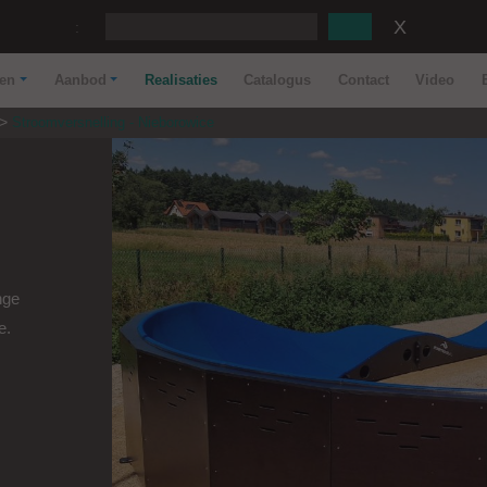
:
nen
Aanbod
Realisaties
Catalogus
Contact
Video
Stroomversnelling - Nieborowice
nge
e.