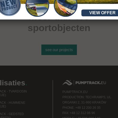
VIEW OFFER
meer dan 400
sportobjecten
see our projects
lisaties
.
CK - TVARDOSIN
PUMPTRACK.EU
IJE)
PRODUCTION: TECHRAMPS, UL.
ORGANKI 2, 31-990 KRAKÓW
ACK - HUMMENE
IJE)
PHONE: +48 12 200 26 35
FAX: +48 12 312 06 96
CK - GEDSTED
ARKEN)