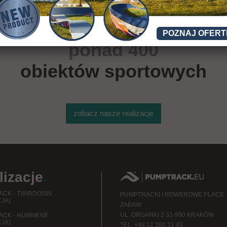
POZNAJ OFERT
ponad 400
obiektów sportowych
zobacz nasze realizacje
lizacje
.
CK - TVARDOSIN
PUMPTRACKI I ROWEROWE PLACE
JA)
ZABAW
UL. ORGANKI 2 31-990 KRAKÓW
ACK - HUMMENE
JA)
TEL. +48 12 200 21 45