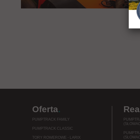
Oferta
.
Rea
PUMPTRACK FAMILY
PUMPTRA
(SŁOWAC
PUMPTRACK CLASSIC
PUMPTR
(SŁOWAC
TORY ROWEROWE - LARIX