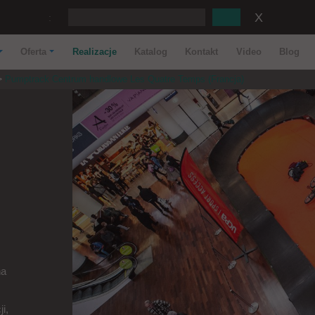
:
Oferta
Realizacje
Katalog
Kontakt
Video
Blog
Pumptrack Centrum handlowe Les Quatre Temps (Francja)
na
i,