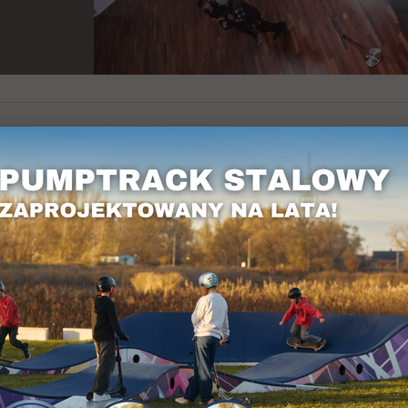
słem na event! Tym razem Pumptrack PC1 poja
orom - firmie Playgones!