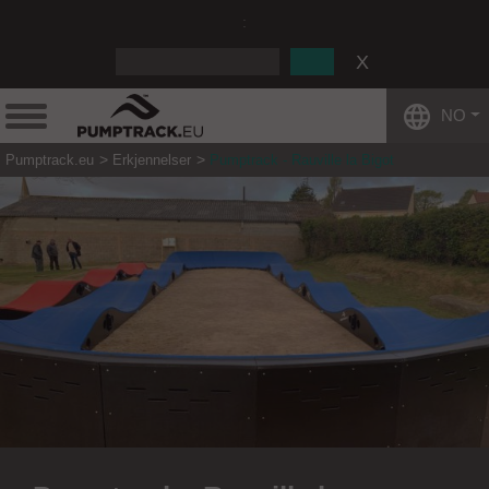
:
NO
Pumptrack.eu
Erkjennelser
Pumptrack - Rauville la Bigot