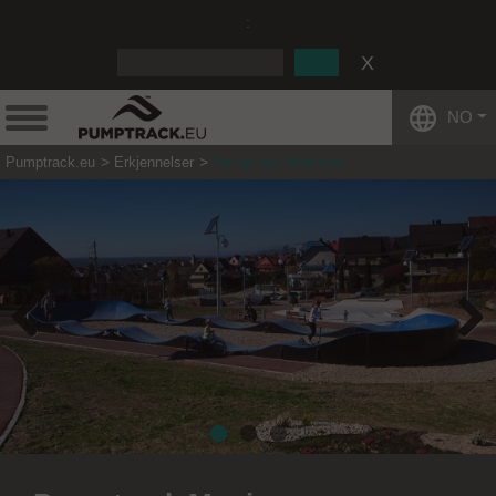
:
NO
Pumptrack.eu
Erkjennelser
Pumptrack Maniowy
Previous
Next