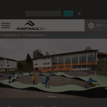
:
NO
Pumptrack.eu
Erkjennelser
Pumptrack Family - Hedingen (Sveits)