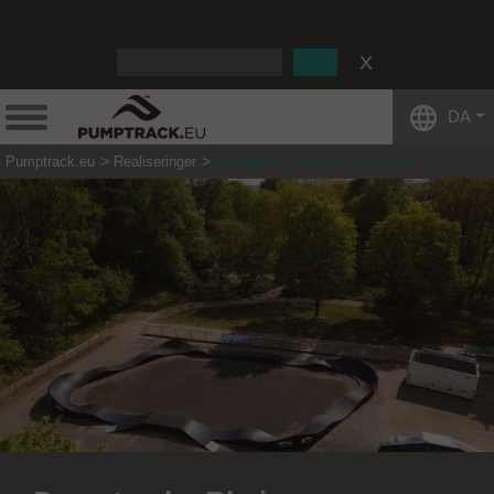
:
DA
Pumptrack.eu
Realiseringer
Pumptrack - Rheine (Tyskland)