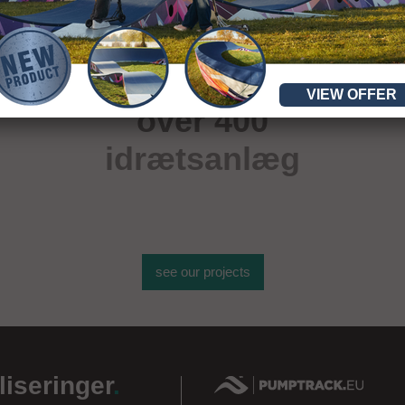
VIEW OFFER
over 400
idrætsanlæg
see our projects
liseringer
.