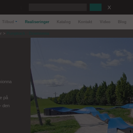
:
Tilbud
Realiseringer
Katalog
Kontakt
Video
Blog
r
Pumptrack - Dziemionna
mionna
e på
 - den