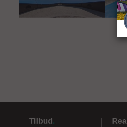
Tilbud
.
Rea