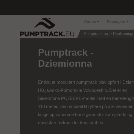
Om os
Banetyper
Pumptrack.eu
Realiseringe
Pumptrack -
Dziemionna
Endnu et modulært pumptrack blev opført i Dzie
i Kujawsko-Pomorskie Voivodeship. Det er en
Silverstone PC7BEPE-model med en banelængd
110 meter. Den er ideel til ryttere på alle niveauer
lange og varierede bane giver stor køreglæde og
mindsker risikoen for kedsomhed.