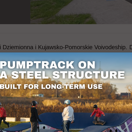
 i Dziemionna i Kujawsko-Pomorskie Voivodeship.
til ryttere på alle niveauer - den lange og varie