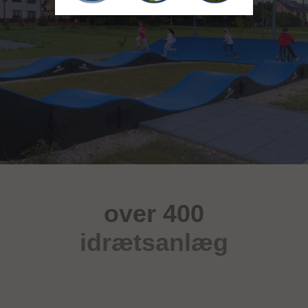
over 400
idrætsanlæg