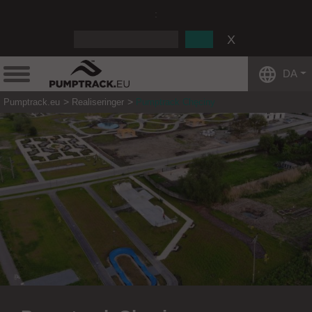
:
DA
Pumptrack.eu
Realiseringer
Pumptrack Chęciny