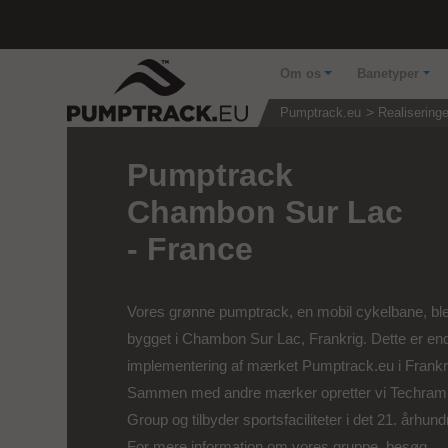
Om os
Banetyper
Pumptrack.eu
Realiseringe
Pumptrack
Chambon Sur Lac
- France
Vores grønne pumptrack, en mobil cykelbane, bl
bygget i Chambon Sur Lac, Frankrig. Dette er en
implementering af mærket Pumptrack.eu i Frankr
Sammen med andre mærker opretter vi Techra
Group og tilbyder sportsfaciliteter i det 21. århun
For mere information om vores gruppe, besøg