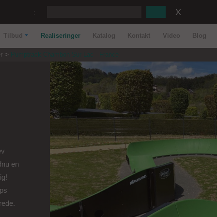
:
Tilbud
Realiseringer
Katalog
Kontakt
Video
Blog
r
Pumptrack Chambon Sur Lac - France
ev
dnu en
ig!
mps
drede.