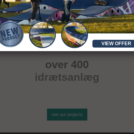
VIEW OFFER
over 400
idrætsanlæg
see our projects