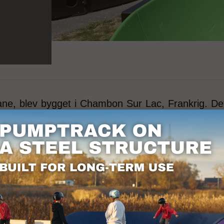
ane, blev bygget i Chambon Sur Lac, Frankrig. De
e mærker opretter vi Techramps Group og tilbyde
esøg venligst webstedet: www.techrampsgroup.co