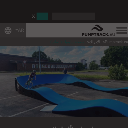
:
AR
Pumptrack.eu
الإدراك
مضخة بيليفيلد (ألمانيا)