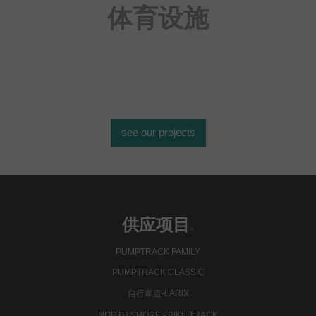
体育设施
see our projects
供应项目
.
PUMPTRACK FAMILY
PUMPTRACK CLASSIC
自行車道-LARIX
NORTH SHORE - BIKE TRACK