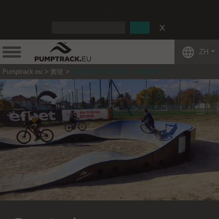
:
ZH
Pumptrack.eu
實現
Pumptrack Kazanłyk（保加利亚）