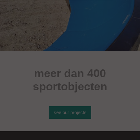
meer dan 400
sportobjecten
see our projects