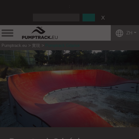
:
ZH
Pumptrack.eu
實現
Pumptrack Gdańsk