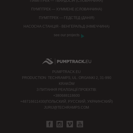
ПАМПТРЕК — ТВАРДОСІН (СЛОВАЧЧИНА)
ПУМПТРЕК — ХУММЕНЕ (СЛОВАЧЧИНА)
ПУМПТРЕК — ГЕДСТЕД (ДАНІЯ)
НАСОСНА СТАНЦІЯ - ВЕНГЕРАЛЬД (НІМЕЧЧИНА)
see our projects
PUMPTRACK.EU
PRODUCTION: TECHRAMPS, UL. ORGANKI 2, 31-990
KRAKÓW
З ПИТАННЯ РЕАЛІЗАЦІЇ ПРОЕКТІВ:
+380688118600
+48716611430(ПОЛЬСКИЙ, РУССКИЙ, УКРАИНСКИЙ)
JURIJ@TECHRAMPS.COM