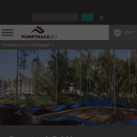
:
UK
Pumptrack.eu
Реалізації
Pumptrack Ząbki