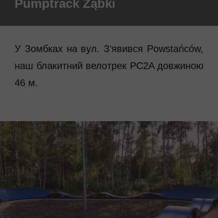
Pumptrack Ząbki
У Зомбках на вул. З’явився Powstańców,
наш блакитний велотрек PC2A довжиною
46 м.