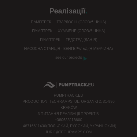
Реалізації
.
ПАМПТРЕК — ТВАРДОСІН (СЛОВАЧЧИНА)
ПУМПТРЕК — ХУММЕНЕ (СЛОВАЧЧИНА)
ПУМПТРЕК — ГЕДСТЕД (ДАНІЯ)
НАСОСНА СТАНЦІЯ - ВЕНГЕРАЛЬД (НІМЕЧЧИНА)
see our projects
PUMPTRACK.EU
PRODUCTION: TECHRAMPS, UL. ORGANKI 2, 31-990
KRAKÓW
З ПИТАННЯ РЕАЛІЗАЦІЇ ПРОЕКТІВ:
+380688118600
+48716611430(ПОЛЬСКИЙ, РУССКИЙ, УКРАИНСКИЙ)
JURIJ@TECHRAMPS.COM