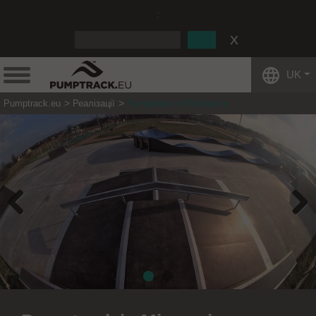
:
UK
Pumptrack.eu
Реалізації
Pumptrack in Mierzęcice
Previous
Next