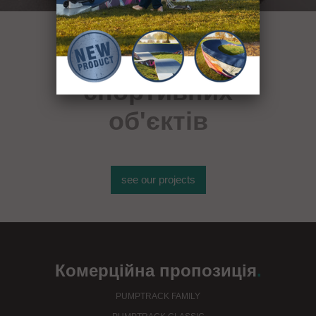
понад 400
спортивних
об'єктів
see our projects
Комерційна пропозиція
.
PUMPTRACK FAMILY