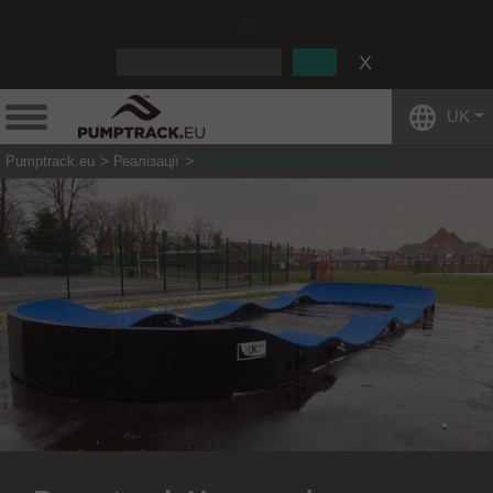
:
UK
Pumptrack.eu
Реалізації
Pumptrack Heywood (Англія)